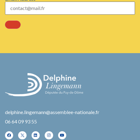
delphine.lingemann@assemblee-nationale.fr
06 64 09 93 55